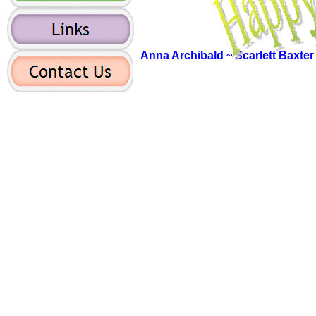
Anna Archibald
~
Scarlett Baxte